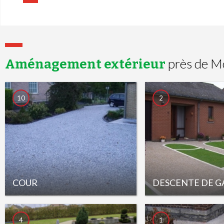
près de M
Aménagement extérieur
10
2
COUR
DESCENTE DE 
4
1