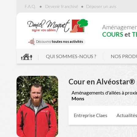
F.A.Q.
Devenir franchisé
Déposer un avis
Aménageme
COURS
et
T
Découvrez
toutes nos activités
QUI SOMMES-NOUS ?
NOS PROD
Cour en Alvéostar®
Aménagements d'allées à proxi
Mons
Entreprise Claes
Actualité