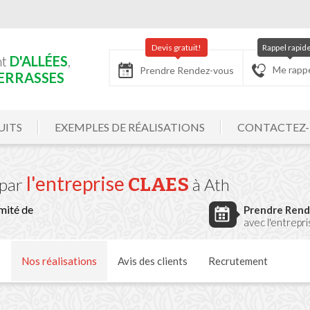
Devis gratuit!
Rappel rapid
nt
D'ALLÉES
,
Me rapp
Prendre Rendez-vous
ERRASSES
UITS
EXEMPLES DE RÉALISATIONS
CONTACTEZ
l'entreprise
CLAES
par
à Ath
mité de
Prendre Ren
avec l'entrepr
s
Nos
réalisations
Avis
des clients
Recrutement