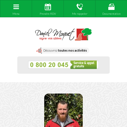
Menu
Prendre RDV
Me rappeler
Documentation
Découvrez
toutes nos activités