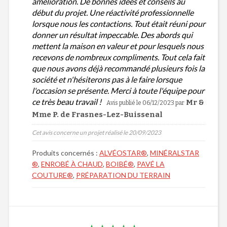
amélioration. De bonnes idées et conseils au
début du projet. Une réactivité professionnelle
lorsque nous les contactions. Tout était réuni pour
donner un résultat impeccable. Des abords qui
mettent la maison en valeur et pour lesquels nous
recevons de nombreux compliments. Tout cela fait
que nous avons déjà recommandé plusieurs fois la
société et n'hésiterons pas à le faire lorsque
l'occasion se présente. Merci à toute l'équipe pour
ce très beau travail !
Mr &
Avis publié le 06/12/2023
par
Mme P. de Frasnes-Lez-Buissenal
Cet avis concerne un projet réalisé le 20/09/2023
Produits concernés :
ALVÉOSTAR®
,
MINÉRALSTAR
®
,
ENROBÉ À CHAUD
,
BOIBÉ®
,
PAVÉ LA
COUTURE®
,
PRÉPARATION DU TERRAIN