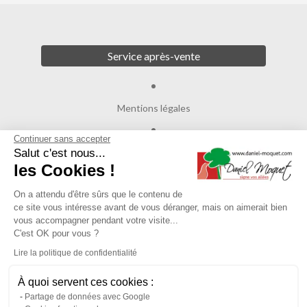
Service après-vente
Mentions légales
Continuer sans accepter
Crédits
Salut c'est nous...
les Cookies !
Agence de communication
On a attendu d'être sûrs que le contenu de
ce site vous intéresse avant de vous déranger, mais on aimerait bien
Plan du site
vous accompagner pendant votre visite...
C'est OK pour vous ?
Lire la politique de confidentialité
Gestion des cookies
À quoi servent ces cookies :
Partage de données avec Google
Dépôt CNIL N°VCY0350815H