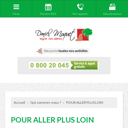
Menu
Prendre RDV
Me rappeler
Documentation
Découvrez
toutes nos activités
Accueil
›
Qui sommes-nous ?
›
POUR ALLER PLUS LOIN
POUR ALLER PLUS LOIN