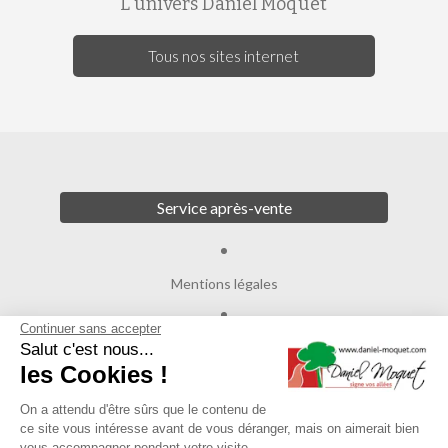
L'univers Daniel Moquet
Tous nos sites internet
Service après-vente
Mentions légales
Continuer sans accepter
Crédits
Salut c'est nous...
les Cookies !
Agence de communication
On a attendu d'être sûrs que le contenu de
ce site vous intéresse avant de vous déranger, mais on aimerait bien
Plan du site
vous accompagner pendant votre visite...