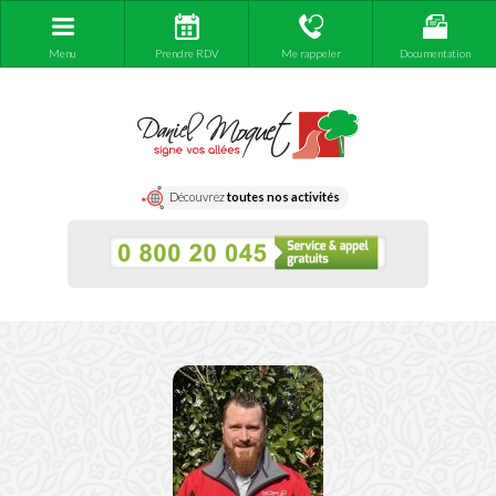
Menu
Prendre RDV
Me rappeler
Documentation
Découvrez
toutes nos activités