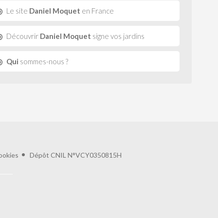
Le site
Daniel Moquet
en France
Découvrir
Daniel Moquet
signe vos jardins
Qui
sommes-nous ?
ookies
Dépôt CNIL N°VCY0350815H
préférences pour contrôler la manière dont vos informations sont manipulées.