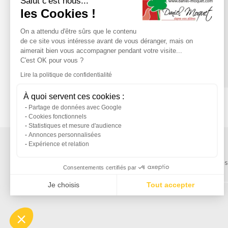
Du lundi au vendredi, de 9H à 19H
Salut c'est nous...
les Cookies !
On a attendu d'être sûrs que le contenu
de ce site vous intéresse avant de vous déranger, mais on
aimerait bien vous accompagner pendant votre visite...
C'est OK pour vous ?
Suivez-nous
Lire la politique de confidentialité
ESPACE
PRESSE
NEWSLETTER
À quoi servent ces cookies :
Partage de données avec Google
Cookies fonctionnels
Statistiques et mesure d'audience
Annonces personnalisées
Expérience et relation
Mentions légales
Service après-vente
Consentements certifiés par
Je choisis
Tout accepter
Axeptio consent
Plateforme de Gestion du Consentement : Personnalisez vos Options
Notre plateforme vous permet d'adapter et de gérer vos paramètres de confident