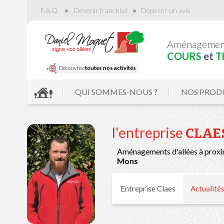
F.A.Q.
Devenir franchisé
Déposer un avis
Aménageme
COURS
et
T
Découvrez
toutes nos activités
QUI SOMMES-NOUS ?
NOS PROD
l'entreprise
CLAE
Aménagements d'allées à proxi
Mons
Entreprise Claes
Actualité