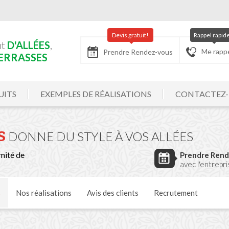
Devis gratuit!
Rappel rapid
nt
D'ALLÉES
,
Me rapp
Prendre Rendez-vous
ERRASSES
UITS
EXEMPLES DE RÉALISATIONS
CONTACTEZ
S
DONNE DU STYLE À VOS ALLÉES
mité de
Prendre Ren
avec l'entrepr
s
Nos
réalisations
Avis
des clients
Recrutement