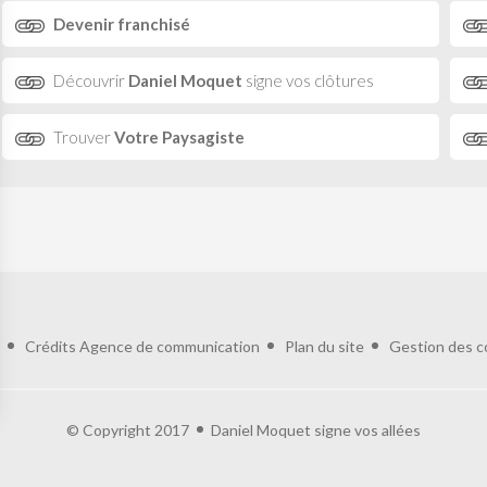
Devenir franchisé
Découvrir
Daniel Moquet
signe vos clôtures
Trouver
Votre Paysagiste
Crédits
Agence de communication
Plan du site
Gestion des c
© Copyright 2017
Daniel Moquet signe vos allées
ialité, en garantissant la conformité avec les réglementations. Personnalisez vos 