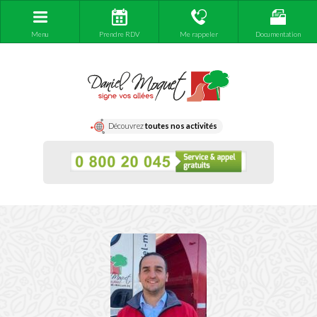
Menu
Prendre RDV
Me rappeler
Documentation
Découvrez
toutes nos activités