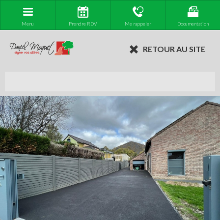
Menu
Prendre RDV
Me rappeler
Documentation
RETOUR AU SITE